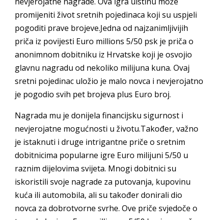
nevjerojatne nagrade. Ova igra uistinu može
promijeniti život sretnih pojedinaca koji su uspjeli
pogoditi prave brojeve.Jedna od najzanimljivijih
priča iz povijesti Euro millions 5/50 psk je priča o
anonimnom dobitniku iz Hrvatske koji je osvojio
glavnu nagradu od nekoliko milijuna kuna. Ovaj
sretni pojedinac uložio je malo novca i nevjerojatno
je pogodio svih pet brojeva plus Euro broj.
Nagrada mu je donijela financijsku sigurnost i
nevjerojatne mogućnosti u životu.Također, važno
je istaknuti i druge intrigantne priče o sretnim
dobitnicima popularne igre Euro milijuni 5/50 u
raznim dijelovima svijeta. Mnogi dobitnici su
iskoristili svoje nagrade za putovanja, kupovinu
kuća ili automobila, ali su također donirali dio
novca za dobrotvorne svrhe. Ove priče svjedoče o