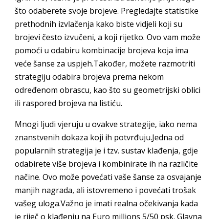
što odaberete svoje brojeve. Pregledajte statistike
prethodnih izvlačenja kako biste vidjeli koji su
brojevi često izvučeni, a koji rijetko. Ovo vam može
pomoći u odabiru kombinacije brojeva koja ima
veće šanse za uspjeh.Također, možete razmotriti
strategiju odabira brojeva prema nekom
određenom obrascu, kao što su geometrijski oblici
ili raspored brojeva na listiću.
Mnogi ljudi vjeruju u ovakve strategije, iako nema
znanstvenih dokaza koji ih potvrđuju.Jedna od
popularnih strategija je i tzv. sustav klađenja, gdje
odabirete više brojeva i kombinirate ih na različite
načine. Ovo može povećati vaše šanse za osvajanje
manjih nagrada, ali istovremeno i povećati trošak
vašeg uloga.Važno je imati realna očekivanja kada
je riječ o klađenju na
Euro millions 5/50 psk
. Glavna