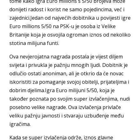
tome kako igra Euro millions s 5/50 brojeva može
donijeti radost i korist ne samo pojedincima, već i
zajednici.Jedan od najvećih dobitnika u povijesti igre
Euro millions 5/50 na PSK-u je osoba iz Velike
Britanije koja je osvojila ogroman iznos od nekoliko
stotina milijuna funti.
Ova nevjerojatna nagrada postala je vijest diljem
svijeta i privukla je pažnju mnogih ljudi. Dobitnik je
odlučio ostati anoniman, ali je otkrio da će novac
iskoristiti za pomaganje svojoj obitelji, prijateljima i
dobrim djelima.Igra Euro milijuni 5/50, koja je
također poznata po svojim super izvlačenjima, nudi
posebno velike nagrade. Ova izvlačenja privlače
veliku pažnju javnosti i stvaraju uzbuđenje među
igračima.
Kada se super izvlačenja održe, iznos glavne