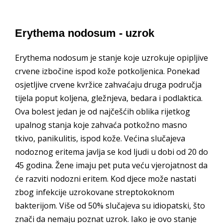
Erythema nodosum - uzrok
Erythema nodosum je stanje koje uzrokuje opipljive
crvene izbočine ispod kože potkoljenica. Ponekad
osjetljive crvene kvržice zahvaćaju druga područja
tijela poput koljena, gležnjeva, bedara i podlaktica.
Ova bolest jedan je od najčešćih oblika rijetkog
upalnog stanja koje zahvaća potkožno masno
tkivo, panikulitis, ispod kože. Većina slučajeva
nodoznog eritema javlja se kod ljudi u dobi od 20 do
45 godina. Žene imaju pet puta veću vjerojatnost da
će razviti nodozni eritem. Kod djece može nastati
zbog infekcije uzrokovane streptokoknom
bakterijom. Više od 50% slučajeva su idiopatski, što
znači da nemaju poznat uzrok. Iako je ovo stanje