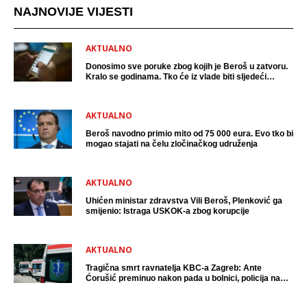
NAJNOVIJE VIJESTI
AKTUALNO
Donosimo sve poruke zbog kojih je Beroš u zatvoru.
Kralo se godinama. Tko će iz vlade biti sljedeći
uhićen?
AKTUALNO
Beroš navodno primio mito od 75 000 eura. Evo tko bi
mogao stajati na čelu zločinačkog udruženja
AKTUALNO
Uhićen ministar zdravstva Vili Beroš, Plenković ga
smijenio: Istraga USKOK-a zbog korupcije
AKTUALNO
Tragična smrt ravnatelja KBC-a Zagreb: Ante
Ćorušić preminuo nakon pada u bolnici, policija na
mjestu događaja