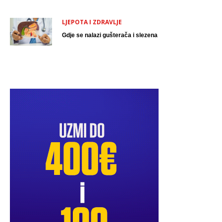
LJEPOTA I ZDRAVLJE
Gdje se nalazi gušterača i slezena