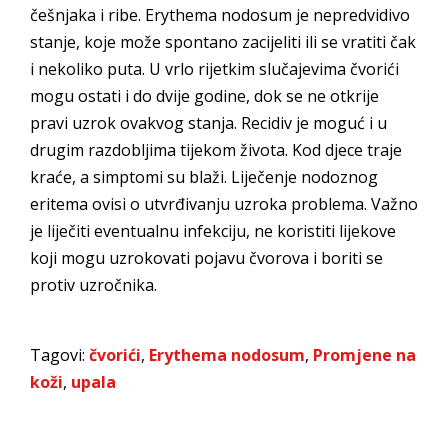
češnjaka i ribe. Erythema nodosum je nepredvidivo
stanje, koje može spontano zacijeliti ili se vratiti čak
i nekoliko puta. U vrlo rijetkim slučajevima čvorići
mogu ostati i do dvije godine, dok se ne otkrije
pravi uzrok ovakvog stanja. Recidiv je moguć i u
drugim razdobljima tijekom života. Kod djece traje
kraće, a simptomi su blaži. Liječenje nodoznog
eritema ovisi o utvrđivanju uzroka problema. Važno
je liječiti eventualnu infekciju, ne koristiti lijekove
koji mogu uzrokovati pojavu čvorova i boriti se
protiv uzročnika.
Tagovi:
čvorići
,
Erythema nodosum
,
Promjene na
koži
,
upala