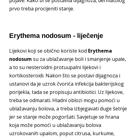
pojave. Kako bi se postavila dijagnoza, dermatolog
prvo treba procijeniti stanje.
Erythema nodosum - liječenje
Lijekovi koji se obično koriste kod
Erythema
nodosum
su za ublažavanje boli i smanjenje upale,
a to su nesteroidni protuupalni lijekovi i
kortikosteroidi. Nakon što se postavi dijagnoza i
ustanovi da je uzrok čvorića infekcija bakterijskog
porijekla, tada se propisuju antibiotici. Uz lijekove,
treba se odmarati. Hladni oblozi mogu pomoći u
ublažavanju bolova, a treba izbjegavati duge šetnje
jer se stanje može pogoršati. Savjetuje se hrana
koja može pomoći u ublažavanju bolova
uzrokovanih upalom, poput citrusa, kurkume,