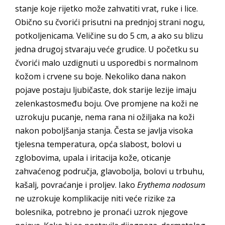
stanje koje rijetko može zahvatiti vrat, ruke i lice.
Obično su čvorići prisutni na prednjoj strani nogu,
potkoljenicama. Veličine su do 5 cm, a ako su blizu
jedna drugoj stvaraju veće grudice. U početku su
čvorići malo uzdignuti u usporedbi s normalnom
kožom i crvene su boje. Nekoliko dana nakon
pojave postaju ljubičaste, dok starije lezije imaju
zelenkastosmeđu boju. Ove promjene na koži ne
uzrokuju pucanje, nema rana ni ožiljaka na koži
nakon poboljšanja stanja. Česta se javlja visoka
tjelesna temperatura, opća slabost, bolovi u
zglobovima, upala i iritacija kože, oticanje
zahvaćenog područja, glavobolja, bolovi u trbuhu,
kašalj, povraćanje i proljev. Iako
Erythema nodosum
ne uzrokuje komplikacije niti veće rizike za
bolesnika, potrebno je pronaći uzrok njegove