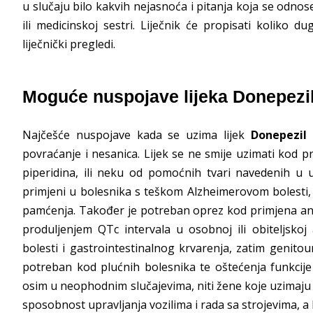
u slučaju bilo kakvih nejasnoća i pitanja koja se odnose
ili medicinskoj sestri. Liječnik će propisati koliko d
liječnički pregledi.
Moguće nuspojave lijeka Donepezi
Najčešće nuspojave kada se uzima lijek
Donepezil
m
povraćanje i nesanica. Lijek se ne smije uzimati kod pre
piperidina, ili neku od pomoćnih tvari navedenih u u
primjeni u bolesnika s teškom Alzheimerovom bolesti,
pamćenja. Također je potreban oprez kod primjena ane
produljenjem QTc intervala u osobnoj ili obiteljskoj
bolesti i gastrointestinalnog krvarenja, zatim genitou
potreban kod plućnih bolesnika te oštećenja funkcije
osim u neophodnim slučajevima, niti žene koje uzimaju ova
sposobnost upravljanja vozilima i rada sa strojevima, a 