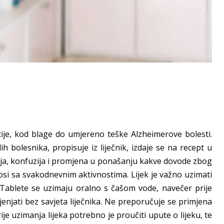
cije, kod blage do umjereno teške Alzheimerove bolesti.
h bolesnika, propisuje iz liječnik, izdaje se na recept u
nja, konfuzija i promjena u ponašanju kakve dovode zbog
nosi sa svakodnevnim aktivnostima. Lijek je važno uzimati
o. Tablete se uzimaju oralno s čašom vode, navečer prije
ijenjati bez savjeta liječnika. Ne preporučuje se primjena
ije uzimanja lijeka potrebno je proučiti upute o lijeku, te