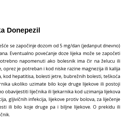
ka Donepezil
ajčešće se započinje dozom od 5 mg/dan (jedanput dnevno)
dana. Eventualno povećanje doze lijeka može se započeti
potrebno napomenuti ako bolesnik ima čir na želucu ili
 oprez je potreban i kod niske razine magnezija ili kalija
 kod hepatitisa, bolesti jetre, bubrežnih bolesti, teškoća
arnika ukoliko uzimate bilo koje druge lijekove ili postoji
bavijestiti liječnika ili ljekarnika kod uzimanja lijekova
ja, gljivičnih infekcija, lijekove protiv bolova, za liječenje
sti ili bilo koje druge pa i biljne lijekove. O prekidu ili
čnik.