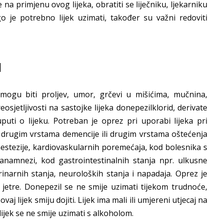
 na primjenu ovog lijeka, obratiti se liječniku, ljekarniku
ugo je potrebno lijek uzimati, također su važni redoviti
l
ogu biti proljev, umor, grčevi u mišićima, mučnina,
osjetljivosti na sastojke lijeka donepezilklorid, derivate
puti o lijeku. Potreban je oprez pri uporabi lijeka pri
 drugim vrstama demencije ili drugim vrstama oštećenja
stezije, kardiovaskularnih poremećaja, kod bolesnika s
 anamnezi, kod gastrointestinalnih stanja npr. ulkusne
rinarnih stanja, neuroloških stanja i napadaja. Oprez je
 jetre. Donepezil se ne smije uzimati tijekom trudnoće,
j lijek smiju dojiti. Lijek ima mali ili umjereni utjecaj na
lijek se ne smije uzimati s alkoholom.