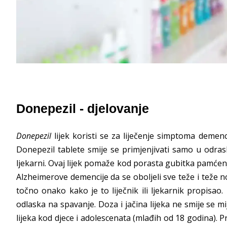
Donepezil - djelovanje
Donepezil
lijek koristi se za liječenje simptoma demen
Donepezil tablete smije se primjenjivati samo u odrasli
ljekarni. Ovaj lijek pomaže kod porasta gubitka pamće
Alzheimerove demencije da se oboljeli sve teže i teže 
točno onako kako je to liječnik ili ljekarnik propisa
odlaska na spavanje. Doza i jačina lijeka ne smije se m
lijeka kod djece i adolescenata (mlađih od 18 godina). Pr