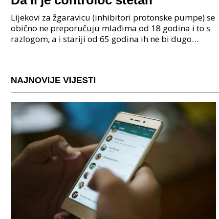
Da li je controloc štetan
Lijekovi za žgaravicu (inhibitori protonske pumpe) se
obično ne preporučuju mlađima od 18 godina i to s
razlogom, a i stariji od 65 godina ih ne bi dugo
trebali uzimati. Kod dugotrajnog uzimanja contr
NAJNOVIJE VIJESTI