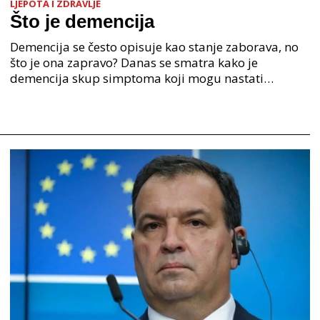
LJEPOTA I ZDRAVLJE
Što je demencija
Demencija se često opisuje kao stanje zaborava, no
što je ona zapravo? Danas se smatra kako je
demencija skup simptoma koji mogu nastati
postupno ili naglo i donose gubitak pamćenja,
nemogućnost učenj