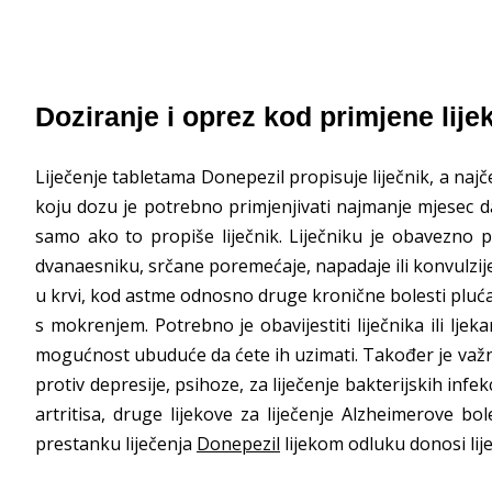
Doziranje i oprez kod primjene lije
Liječenje tabletama Donepezil propisuje liječnik, a n
koju dozu je potrebno primjenjivati najmanje mjesec 
samo ako to propiše liječnik. Liječniku je obavezno 
dvanaesniku, srčane poremećaje, napadaje ili konvulzije,
u krvi, kod astme odnosno druge kronične bolesti pluća,
s mokrenjem. Potrebno je obavijestiti liječnika ili ljek
mogućnost ubuduće da ćete ih uzimati. Također je važno o
protiv depresije, psihoze, za liječenje bakterijskih infekci
artritisa, druge lijekove za liječenje Alzheimerove bole
prestanku liječenja
Donepezil
lijekom odluku donosi lije