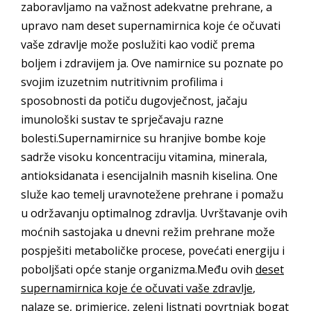
zaboravljamo na važnost adekvatne prehrane, a
upravo nam deset supernamirnica koje će očuvati
vaše zdravlje može poslužiti kao vodič prema
boljem i zdravijem ja. Ove namirnice su poznate po
svojim izuzetnim nutritivnim profilima i
sposobnosti da potiču dugovječnost, jačaju
imunološki sustav te sprječavaju razne
bolesti.Supernamirnice su hranjive bombe koje
sadrže visoku koncentraciju vitamina, minerala,
antioksidanata i esencijalnih masnih kiselina. One
služe kao temelj uravnotežene prehrane i pomažu
u održavanju optimalnog zdravlja. Uvrštavanje ovih
moćnih sastojaka u dnevni režim prehrane može
pospješiti metaboličke procese, povećati energiju i
poboljšati opće stanje organizma.Među ovih
deset
supernamirnica koje će očuvati vaše zdravlje
,
nalaze se, primjerice, zeleni listnati povrtnjak bogat