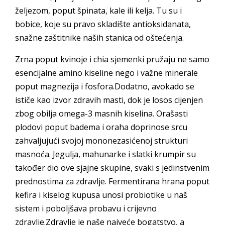
željezom, poput špinata, kale ili kelja. Tu su i
bobice, koje su pravo skladište antioksidanata,
snažne zaštitnike naših stanica od oštećenja.
Zrna poput kvinoje i chia sjemenki pružaju ne samo
esencijalne amino kiseline nego i važne minerale
poput magnezija i fosfora.Dodatno, avokado se
ističe kao izvor zdravih masti, dok je losos cijenjen
zbog obilja omega-3 masnih kiselina. Orašasti
plodovi poput badema i oraha doprinose srcu
zahvaljujući svojoj mononezasićenoj strukturi
masnoća. Jegulja, mahunarke i slatki krumpir su
također dio ove sjajne skupine, svaki s jedinstvenim
prednostima za zdravlje. Fermentirana hrana poput
kefira i kiselog kupusa unosi probiotike u naš
sistem i poboljšava probavu i crijevno
zdravlje.Zdravlje je naše najveće bogatstvo, a