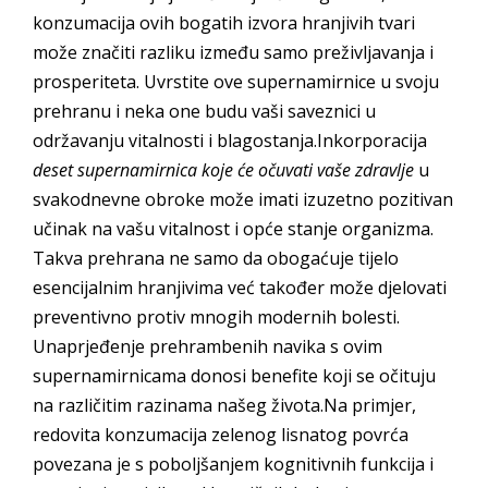
konzumacija ovih bogatih izvora hranjivih tvari
može značiti razliku između samo preživljavanja i
prosperiteta. Uvrstite ove supernamirnice u svoju
prehranu i neka one budu vaši saveznici u
održavanju vitalnosti i blagostanja.Inkorporacija
deset supernamirnica koje će očuvati vaše zdravlje
u
svakodnevne obroke može imati izuzetno pozitivan
učinak na vašu vitalnost i opće stanje organizma.
Takva prehrana ne samo da obogaćuje tijelo
esencijalnim hranjivima već također može djelovati
preventivno protiv mnogih modernih bolesti.
Unaprjeđenje prehrambenih navika s ovim
supernamirnicama donosi benefite koji se očituju
na različitim razinama našeg života.Na primjer,
redovita konzumacija zelenog lisnatog povrća
povezana je s poboljšanjem kognitivnih funkcija i