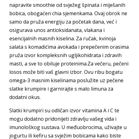
napravite smoothie od svježeg špinata i miješanih
bobica, obogaćen chia sjemenkama. Ovaj obrok ne
samo da pruža energiju za početak dana, već i
osigurava unos antioksidanata, vlakana i
esencijalnih masnih kiselina. Za ručak, kvinoja
salata s komadićima avokada i prepečenim orasima
pruža izvor kompleksnih ugljikohidrata i zdravih
masti, a sve to obiluje proteinima.Za večeru, pečeni
losos može biti vaš glavni izbor. Ovu ribu bogatu
omega-3 masnim kiselinama poslužite uz pečene
slatke krumpire i garnirajte s malo limuna za
dodatni okus.
Slatki krumpiri su odličan izvor vitamina A i C te
mogu dodatno pridonijeti zdravlju vašeg vida i
imunološkog sustava. U međuobrocima, uživajte u
jogurtu ili kefiru sa svježim bobicama kako biste