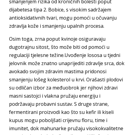
smanjenjem rizika od kroničnih bolesti poput
dijabetesa tipa 2. Bobice, s visokim sadržajem
antioksidativnih tvari, mogu pomoći u očuvanju
zdravlja kože i smanjenju upalnih procesa.
Osim toga, zrna poput kvinoje osiguravaju
dugotrajnu sitost, što može biti od pomoći u
regulaciji tjelesne težine.Uvođenje lososa u tjedni
jelovnik može znatno unaprijediti zdravlje srca, dok
avokado svojim zdravim mastima pridonosi
smanjenju lošeg kolesterol u krvi. Orašasti plodovi
su odličan izbor za međuobrok jer njihovi zdravi
masni sastojci i vlakna pružaju energiju i
podržavaju probavni sustav. S druge strane,
fermentirani proizvodi kao što su kefir ili kiseli
kupus mogu poboljšati crijevnu floru, time i
imunitet, dok mahunarke pružaju visokokvalitetne