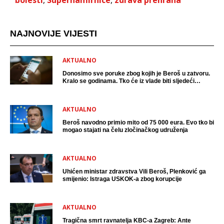
bolesti
,
Supernamirnice
,
zdrava prehrana
NAJNOVIJE VIJESTI
AKTUALNO
Donosimo sve poruke zbog kojih je Beroš u zatvoru.
Kralo se godinama. Tko će iz vlade biti sljedeći
uhićen?
AKTUALNO
Beroš navodno primio mito od 75 000 eura. Evo tko bi
mogao stajati na čelu zločinačkog udruženja
AKTUALNO
Uhićen ministar zdravstva Vili Beroš, Plenković ga
smijenio: Istraga USKOK-a zbog korupcije
AKTUALNO
Tragična smrt ravnatelja KBC-a Zagreb: Ante