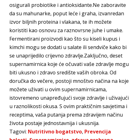
osigurali probiotike i antioksidante.Ne zaboravite
da su mahunarke, poput leće i graha, izvanredan
izvor biljnih proteina i vlakana, te ih možete
koristiti kao osnovu za raznovrsne juhe i umake.
Fermentirani proizvodi kao što su kiseli kupus i
kimchi mogu se dodati u salate ili sendviče kako bi
se unaprijedilo crijevno zdravlje.Zaključno, deset
supernamirnica koje će očuvati vaše zdravlje mogu
biti ukusno i zdravo središte vaših obroka. Od
doručka do večere, postoji mnoštvo načina na koje
možete uživati u ovim supernamirnicama,
istovremeno unapređujući svoje zdravlje i uživajući
u raznolikosti okusa. S ovim praktičnim savjetima i
receptima, vaša putanja prema zdravijem načinu
života postaje jednostavnija i ukusnija.
Tagovi:
Nutritivno bogatstvo
,
Prevencija