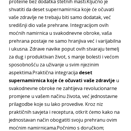
proteine bez dodatka štetnih masti.Ključno je
shvatiti da deset supernamirnica koje će očuvati
vaše zdravlje ne trebaju biti samo dodatak, već
središnji dio vaše prehrane. Integracijom ovih
moćnih namirnica u svakodnevne obroke, vaša
prehrana postaje ne samo hranjiva već i varijabilna
i ukusna. Zdrave navike poput ovih stvaraju temelj
za dug i produktivan život, s manje bolesti i većom
sposobnošću za uživanje u svim njezinim
aspektima.Praktična integracija
deset
supernamirnica koje će očuvati vaše zdravlje
u
svakodnevne obroke ne zahtijeva revolucionarne
promjene u vašem načinu života, već jednostavne
prilagodbe koje su lako provedive. Kroz niz
praktičnih savjeta i receptura, otkrit ćemo kako na
jednostavan način obogatiti svoju prehranu ovim
moćnim namirnicama.Počnimo s doručkom;