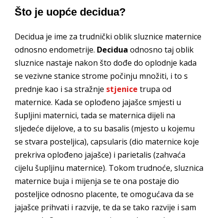
Što je uopće decidua?
Decidua je ime za trudnički oblik sluznice maternice
odnosno endometrije.
Decidua
odnosno taj oblik
sluznice nastaje nakon što dođe do oplodnje kada
se vezivne stanice strome počinju množiti, i to s
prednje kao i sa stražnje
stjenice
trupa od
maternice. Kada se oplođeno jajašce smjesti u
šupljini maternici, tada se maternica dijeli na
sljedeće dijelove, a to su basalis (mjesto u kojemu
se stvara posteljica), capsularis (dio maternice koje
prekriva oplođeno jajašce) i parietalis (zahvaća
cijelu šupljinu maternice). Tokom trudnoće, sluznica
maternice buja i mijenja se te ona postaje dio
posteljice odnosno placente, te omogućava da se
jajašce prihvati i razvije, te da se tako razvije i sam