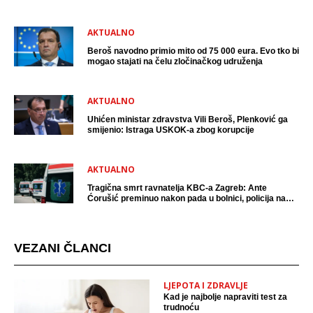
uhićen?
AKTUALNO
Beroš navodno primio mito od 75 000 eura. Evo tko bi
mogao stajati na čelu zločinačkog udruženja
AKTUALNO
Uhićen ministar zdravstva Vili Beroš, Plenković ga
smijenio: Istraga USKOK-a zbog korupcije
AKTUALNO
Tragična smrt ravnatelja KBC-a Zagreb: Ante
Ćorušić preminuo nakon pada u bolnici, policija na
mjestu događaja
VEZANI ČLANCI
LJEPOTA I ZDRAVLJE
Kad je najbolje napraviti test za
trudnoću