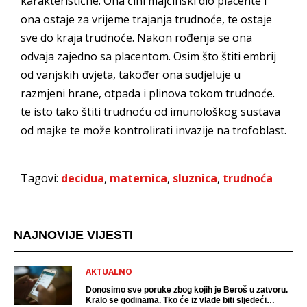
karakteristične. Ona čini majčinski dio placente i
ona ostaje za vrijeme trajanja trudnoće, te ostaje
sve do kraja trudnoće. Nakon rođenja se ona
odvaja zajedno sa placentom. Osim što štiti embrij
od vanjskih uvjeta, također ona sudjeluje u
razmjeni hrane, otpada i plinova tokom trudnoće.
te isto tako štiti trudnoću od imunološkog sustava
od majke te može kontrolirati invazije na trofoblast.
Tagovi:
decidua
,
maternica
,
sluznica
,
trudnoća
NAJNOVIJE VIJESTI
AKTUALNO
Donosimo sve poruke zbog kojih je Beroš u zatvoru.
Kralo se godinama. Tko će iz vlade biti sljedeći