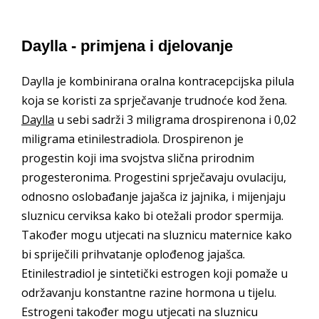
Daylla - primjena i djelovanje
Daylla je kombinirana oralna kontracepcijska pilula
koja se koristi za sprječavanje trudnoće kod žena.
Daylla
u sebi sadrži 3 miligrama drospirenona i 0,02
miligrama etinilestradiola. Drospirenon je
progestin koji ima svojstva slična prirodnim
progesteronima. Progestini sprječavaju ovulaciju,
odnosno oslobađanje jajašca iz jajnika, i mijenjaju
sluznicu cerviksa kako bi otežali prodor spermija.
Također mogu utjecati na sluznicu maternice kako
bi spriječili prihvatanje oplođenog jajašca.
Etinilestradiol je sintetički estrogen koji pomaže u
održavanju konstantne razine hormona u tijelu.
Estrogeni također mogu utjecati na sluznicu