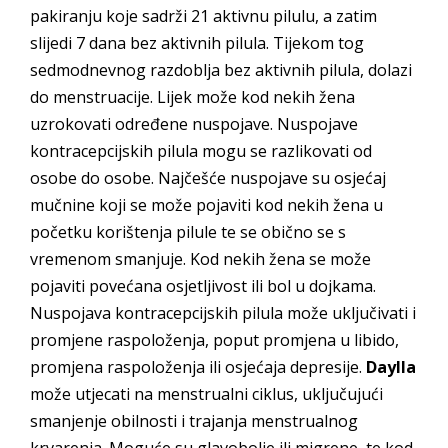
pakiranju koje sadrži 21 aktivnu pilulu, a zatim
slijedi 7 dana bez aktivnih pilula. Tijekom tog
sedmodnevnog razdoblja bez aktivnih pilula, dolazi
do menstruacije. Lijek može kod nekih žena
uzrokovati određene nuspojave. Nuspojave
kontracepcijskih pilula mogu se razlikovati od
osobe do osobe. Najčešće nuspojave su osjećaj
mučnine koji se može pojaviti kod nekih žena u
početku korištenja pilule te se obično se s
vremenom smanjuje. Kod nekih žena se može
pojaviti povećana osjetljivost ili bol u dojkama.
Nuspojava kontracepcijskih pilula može uključivati i
promjene raspoloženja, poput promjena u libido,
promjena raspoloženja ili osjećaja depresije.
Daylla
može utjecati na menstrualni ciklus, uključujući
smanjenje obilnosti i trajanja menstrualnog
krvarenja. Moguće su glavobolje ili migrene, te kod