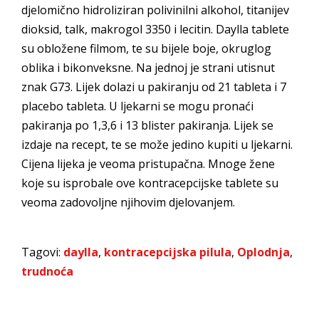
djelomično hidroliziran polivinilni alkohol, titanijev
dioksid, talk, makrogol 3350 i lecitin. Daylla tablete
su obložene filmom, te su bijele boje, okruglog
oblika i bikonveksne. Na jednoj je strani utisnut
znak G73. Lijek dolazi u pakiranju od 21 tableta i 7
placebo tableta. U ljekarni se mogu pronaći
pakiranja po 1,3,6 i 13 blister pakiranja. Lijek se
izdaje na recept, te se može jedino kupiti u ljekarni.
Cijena lijeka je veoma pristupačna. Mnoge žene
koje su isprobale ove kontracepcijske tablete su
veoma zadovoljne njihovim djelovanjem.
Tagovi:
daylla
,
kontracepcijska pilula
,
Oplodnja
,
trudnoća