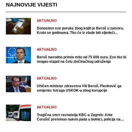
NAJNOVIJE VIJESTI
AKTUALNO
Donosimo sve poruke zbog kojih je Beroš u zatvoru.
Kralo se godinama. Tko će iz vlade biti sljedeći
uhićen?
AKTUALNO
Beroš navodno primio mito od 75 000 eura. Evo tko bi
mogao stajati na čelu zločinačkog udruženja
AKTUALNO
Uhićen ministar zdravstva Vili Beroš, Plenković ga
smijenio: Istraga USKOK-a zbog korupcije
AKTUALNO
Tragična smrt ravnatelja KBC-a Zagreb: Ante
Ćorušić preminuo nakon pada u bolnici, policija na
mjestu događaja