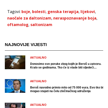
Tagovi:
boje
,
bolesti
,
genska terapija
,
lijekovi
,
naočale za daltonizam
,
neraspoznavanje boja
,
oftamolog
,
saltonizam
NAJNOVIJE VIJESTI
AKTUALNO
Donosimo sve poruke zbog kojih je Beroš u zatvoru.
Kralo se godinama. Tko će iz vlade biti sljedeći
uhićen?
AKTUALNO
Beroš navodno primio mito od 75 000 eura. Evo tko bi
mogao stajati na čelu zločinačkog udruženja
AKTUALNO