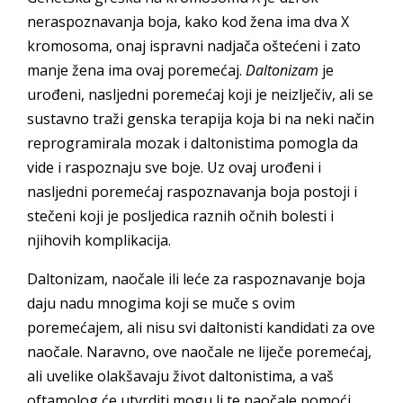
neraspoznavanja boja, kako kod žena ima dva X
kromosoma, onaj ispravni nadjača oštećeni i zato
manje žena ima ovaj poremećaj.
Daltonizam
je
urođeni, nasljedni poremećaj koji je neizlječiv, ali se
sustavno traži genska terapija koja bi na neki način
reprogramirala mozak i daltonistima pomogla da
vide i raspoznaju sve boje. Uz ovaj urođeni i
nasljedni poremećaj raspoznavanja boja postoji i
stečeni koji je posljedica raznih očnih bolesti i
njihovih komplikacija.
Daltonizam, naočale ili leće za raspoznavanje boja
daju nadu mnogima koji se muče s ovim
poremećajem, ali nisu svi daltonisti kandidati za ove
naočale. Naravno, ove naočale ne liječe poremećaj,
ali uvelike olakšavaju život daltonistima, a vaš
oftamolog će utvrditi mogu li te naočale pomoći