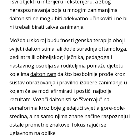
i svi objekti u interijeru i eksterijeru, a zbog
neraspoznavanja boja u mnogim zanimanjima
daltonisti ne mogu biti adekvatno učinkoviti i ne bi
ni trebali birati takva zanimanja.
Možda u skoroj budućnosti genska terapija oboji
svijet i daltonistima, ali dotle suradnja oftamologa,
pedijatra ili obiteljskog liječnika, pedagoga i
nastavnog osoblja sa roditeljima pomaže djetetu
koje ima
daltonizam
da što bezbolnije prođe kroz
sustav obrazovanja i pravilno izabere zanimanje u
kojem će se moći afirmirati i postići najbolje
rezultate. Vozači daltonisti se "švercaju" na
semaforima kroz boje gledajući svjetla gore-dole-
sredina, a na samo njima znane načine raspoznaju i
ostale prometne znakove, fokusirajući se
uglavnom na oblike.