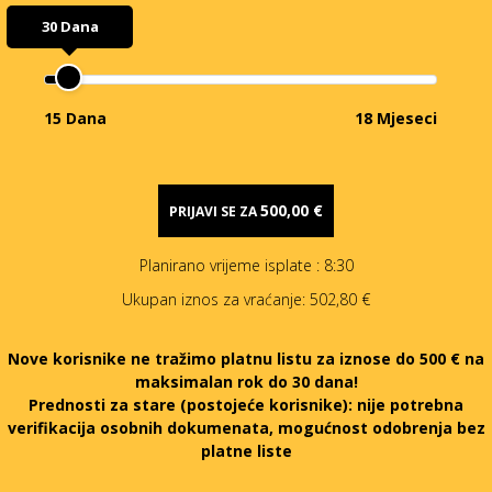
30 Dana
15 Dana
18 Mjeseci
500,00 €
PRIJAVI SE ZA
Planirano vrijeme isplate
: 8:30
Ukupan iznos za vraćanje:
502,80 €
Nove korisnike ne tražimo platnu listu za iznose do 500 € na
maksimalan rok do 30 dana!
Prednosti za stare (postojeće korisnike):
nije potrebna
verifikacija osobnih dokumenata, mogućnost odobrenja bez
platne liste