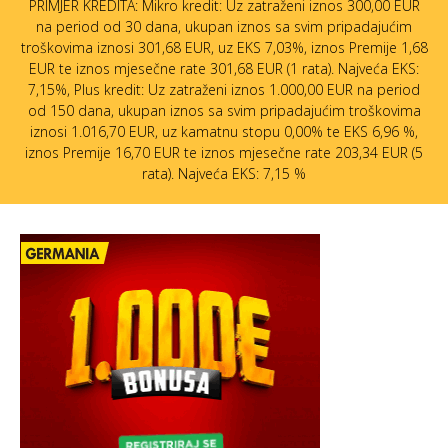
PRIMJER KREDITA: Mikro kredit: Uz zatraženi iznos 300,00 EUR
na period od 30 dana, ukupan iznos sa svim pripadajućim
troškovima iznosi 301,68 EUR, uz EKS 7,03%, iznos Premije 1,68
EUR te iznos mjesečne rate 301,68 EUR (1 rata). Najveća EKS:
7,15%, Plus kredit: Uz zatraženi iznos 1.000,00 EUR na period
od 150 dana, ukupan iznos sa svim pripadajućim troškovima
iznosi 1.016,70 EUR, uz kamatnu stopu 0,00% te EKS 6,96 %,
iznos Premije 16,70 EUR te iznos mjesečne rate 203,34 EUR (5
rata). Najveća EKS: 7,15 %