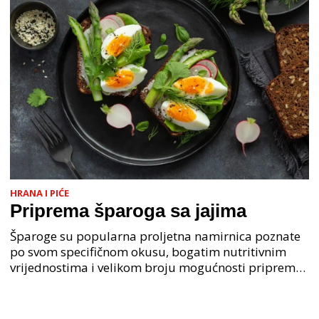
HRANA I PIĆE
Priprema šparoga sa jajima
Šparoge su popularna proljetna namirnica poznate
po svom specifičnom okusu, bogatim nutritivnim
vrijednostima i velikom broju mogućnosti pripreme.
Ova biljka koristi se u mediteranskoj i kontinentalno