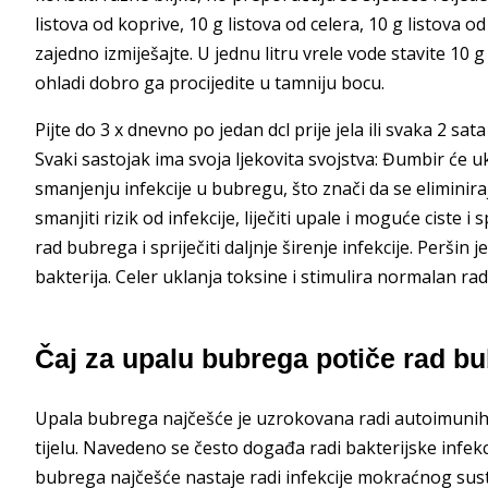
listova od koprive, 10 g listova od celera, 10 g listova o
zajedno izmiješajte. U jednu litru vrele vode stavite 10
ohladi dobro ga procijedite u tamniju bocu.
Pijte do 3 x dnevno po jedan dcl prije jela ili svaka 2 sa
Svaki sastojak ima svoja ljekovita svojstva: Đumbir će uk
smanjenju infekcije u bubregu, što znači da se eliminiraj
smanjiti rizik od infekcije, liječiti upale i moguće ciste 
rad bubrega i spriječiti daljnje širenje infekcije. Peršin j
bakterija. Celer uklanja toksine i stimulira normalan ra
Čaj za upalu bubrega potiče rad b
Upala bubrega najčešće je uzrokovana radi autoimunih 
tijelu. Navedeno se često događa radi bakterijske infekc
bubrega najčešće nastaje radi infekcije mokraćnog sust