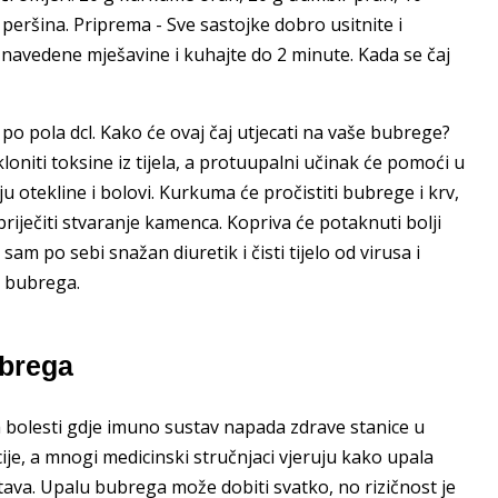
d peršina. Priprema - Sve sastojke dobro usitnite i
 g navedene mješavine i kuhajte do 2 minute. Kada se čaj
ta po pola dcl. Kako će ovaj čaj utjecati na vaše bubrege?
loniti toksine iz tijela, a protuupalni učinak će pomoći u
u otekline i bolovi. Kurkuma će pročistiti bubrege i krv,
i spriječiti stvaranje kamenca. Kopriva će potaknuti bolji
e sam po sebi snažan diuretik i čisti tijelo od virusa i
d bubrega.
ubrega
bolesti gdje imuno sustav napada zdrave stanice u
ije, a mnogi medicinski stručnjaci vjeruju kako upala
ava. Upalu bubrega može dobiti svatko, no rizičnost je