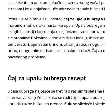
se adekvatnim unosom tekućine, raznovrsnog voća i pov
stresom i koje pojačano luče adrenalin trebale bi imati
Postavlja se pitanje da li postoji
čaj za upalu bubrega
k
moramo znati uzroke nastanka upale. Upala bubrega mož
drugih bakterija koji ostaju u organizmu radi nepraviln
simptomima: Bolovima u donjem dijelu leđa, gubitku apeti
temperaturi, pjenastim urinom, oticanju ruku i nogu, m
urinu, neugodnim mirisom urina, osipu na koži. Čaj za 
navedenog problema.
Čaj za upalu bubrega recept
Upala bubrega najčešće se tretira s raznim tabletama i
alternativa za liječenje. Kako se radi čaj za upalu bubre
koristiti razne biljke, no preporučuju se sljedeće i slj