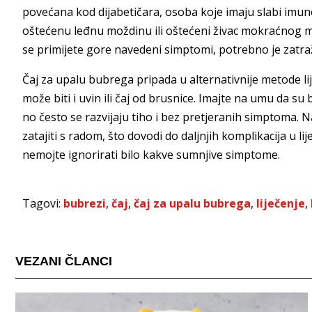
povećana kod dijabetičara, osoba koje imaju slabi imuno
oštećenu leđnu moždinu ili oštećeni živac mokraćnog m
se primijete gore navedeni simptomi, potrebno je zatražit
Čaj za upalu bubrega pripada u alternativnije metode li
može biti i uvin ili čaj od brusnice. Imajte na umu da su
no često se razvijaju tiho i bez pretjeranih simptoma.
zatajiti s radom, što dovodi do daljnjih komplikacija u lij
nemojte ignorirati bilo kakve sumnjive simptome.
Tagovi:
bubrezi
,
čaj
,
čaj za upalu bubrega
,
liječenje
,
VEZANI ČLANCI