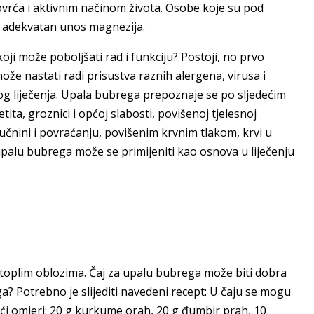
rća i aktivnim načinom života. Osobe koje su pod
 i adekvatan unos magnezija.
oji može poboljšati rad i funkciju? Postoji, no prvo
e nastati radi prisustva raznih alergena, virusa i
og liječenja. Upala bubrega prepoznaje se po sljedećim
ta, groznici i općoj slabosti, povišenoj tjelesnoj
učnini i povraćanju, povišenim krvnim tlakom, krvi u
upalu bubrega može se primijeniti kao osnova u liječenju
 toplim oblozima.
Čaj za upalu bubrega
može biti dobra
ga? Potrebno je slijediti navedeni recept: U čaju se mogu
edeći omjeri: 20 g kurkume orah, 20 g đumbir prah, 10