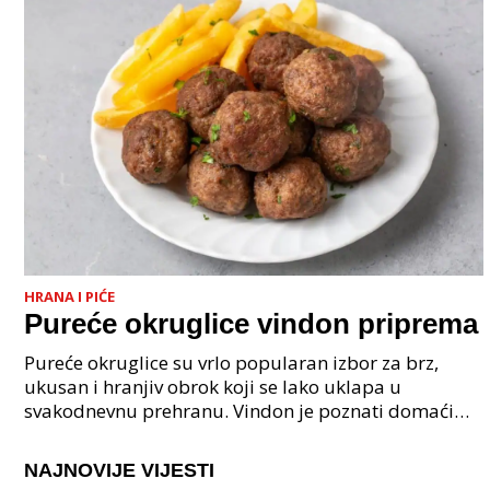
HRANA I PIĆE
Pureće okruglice vindon priprema
Pureće okruglice su vrlo popularan izbor za brz,
ukusan i hranjiv obrok koji se lako uklapa u
svakodnevnu prehranu. Vindon je poznati domaći
proizvođač nudi kvalitetne pureće proizvode koji
omogućuju
NAJNOVIJE VIJESTI