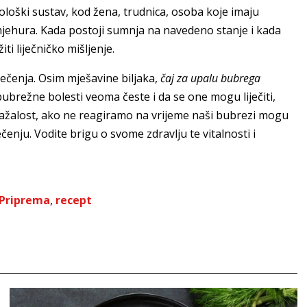
loški sustav, kod žena, trudnica, osoba koje imaju
jehura. Kada postoji sumnja na navedeno stanje i kada
i liječničko mišljenje.
ječenja. Osim mješavine biljaka,
čaj za upalu bubrega
 bubrežne bolesti veoma česte i da se one mogu liječiti,
 Nažalost, ako ne reagiramo na vrijeme naši bubrezi mogu
ečenju. Vodite brigu o svome zdravlju te vitalnosti i
Priprema
,
recept