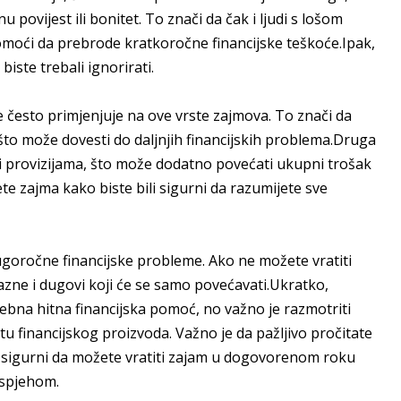
povijest ili bonitet. To znači da čak i ljudi s lošom
moći da prebrode kratkoročne financijske teškoće.Ipak,
ste trebali ignorirati.
 često primjenjuje na ove vrste zajmova. To znači da
, što može dovesti do daljnjih financijskih problema.Druga
 provizijama, što može dodatno povećati ukupni trošak
ete zajma kako biste bili sigurni da razumijete sve
ugoročne financijske probleme. Ako ne možete vratiti
ne i dugovi koji će se samo povećavati.Ukratko,
rebna hitna financijska pomoć, no važno je razmotriti
tu financijskog proizvoda. Važno je da pažljivo pročitate
te sigurni da možete vratiti zajam u dogovorenom roku
uspjehom.