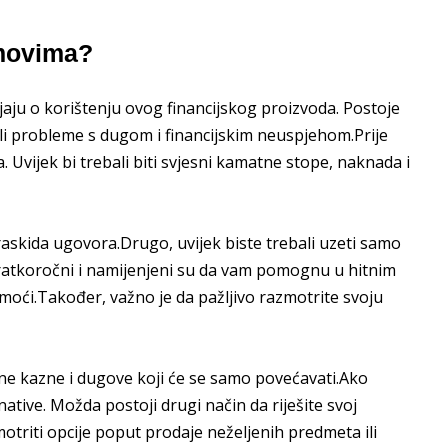
jmovima?
išljaju o korištenju ovog financijskog proizvoda. Postoje
li probleme s dugom i financijskim neuspjehom.Prije
a. Uvijek bi trebali biti svjesni kamatne stope, naknada i
raskida ugovora.Drugo, uvijek biste trebali uzeti samo
atkoročni i namijenjeni su da vam pomognu u hitnim
pomoći.Također, važno je da pažljivo razmotrite svoju
ne kazne i dugove koji će se samo povećavati.Ako
native. Možda postoji drugi način da riješite svoj
otriti opcije poput prodaje neželjenih predmeta ili