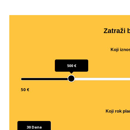
Zatraži b
Koji izno
500 €
50 €
Koji rok pla
30 Dana