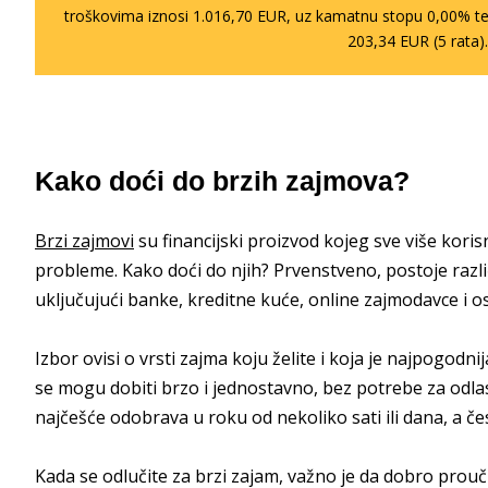
troškovima iznosi 1.016,70 EUR, uz kamatnu stopu 0,00% te
203,34 EUR (5 rata)
Kako doći do brzih zajmova?
Brzi zajmovi
su financijski proizvod kojeg sve više kori
probleme. Kako doći do njih? Prvenstveno, postoje različi
uključujući banke, kreditne kuće, online zajmodavce i osta
Izbor ovisi o vrsti zajma koju želite i koja je najpogodni
se mogu dobiti brzo i jednostavno, bez potrebe za odlas
najčešće odobrava u roku od nekoliko sati ili dana, a če
Kada se odlučite za brzi zajam, važno je da dobro prouči