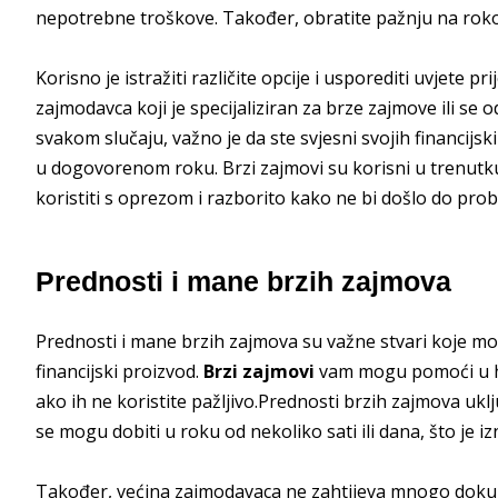
nepotrebne troškove. Također, obratite pažnju na rok
Korisno je istražiti različite opcije i usporediti uvjete
zajmodavca koji je specijaliziran za brze zajmove ili se
svakom slučaju, važno je da ste svjesni svojih financijsk
u dogovorenom roku. Brzi zajmovi su korisni u trenutku
koristiti s oprezom i razborito kako ne bi došlo do pr
Prednosti i mane brzih zajmova
Prednosti i mane brzih zajmova su važne stvari koje mor
financijski proizvod.
Brzi zajmovi
vam mogu pomoći u hi
ako ih ne koristite pažljivo.Prednosti brzih zajmova ukl
se mogu dobiti u roku od nekoliko sati ili dana, što je i
Također, većina zajmodavaca ne zahtijeva mnogo dokum