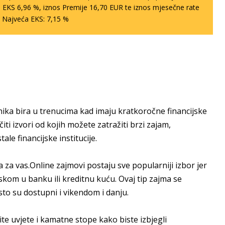
 EKS 6,96 %, iznos Premije 16,70 EUR te iznos mjesečne rate
. Najveća EKS: 7,15 %
snika bira u trenucima kad imaju kratkoročne financijske
ti izvori od kojih možete zatražiti brzi zajam,
le financijske institucije.
ja za vas.Online zajmovi postaju sve popularniji izbor jer
kom u banku ili kreditnu kuću. Ovaj tip zajma se
sto su dostupni i vikendom i danju.
te uvjete i kamatne stope kako biste izbjegli