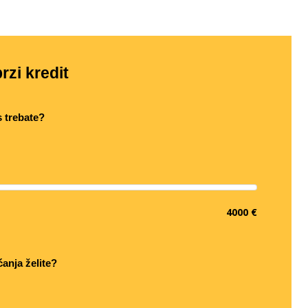
rzi kredit
s trebate?
4000 €
ćanja želite?