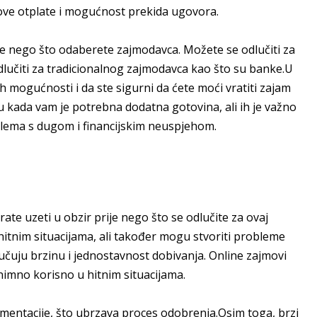
ove otplate i mogućnost prekida ugovora.
 prije nego što odaberete zajmodavca. Možete se odlučiti za
 odlučiti za tradicionalnog zajmodavca kao što su banke.U
ih mogućnosti i da ste sigurni da ćete moći vratiti zajam
 kada vam je potrebna dodatna gotovina, ali ih je važno
oblema s dugom i financijskim neuspjehom.
ate uzeti u obzir prije nego što se odlučite za ovaj
tnim situacijama, ali također mogu stvoriti probleme
jučuju brzinu i jednostavnost dobivanja. Online zajmovi
znimno korisno u hitnim situacijama.
entacije, što ubrzava proces odobrenja.Osim toga, brzi