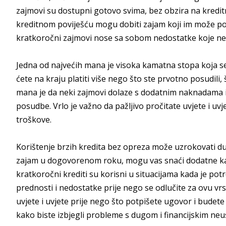
zajmovi su dostupni gotovo svima, bez obzira na kreditnu 
kreditnom poviješću mogu dobiti zajam koji im može po
kratkoročni zajmovi nose sa sobom nedostatke koje ne bi
Jedna od najvećih mana je visoka kamatna stopa koja se
ćete na kraju platiti više nego što ste prvotno posudili
mana je da neki zajmovi dolaze s dodatnim naknadama i
posudbe. Vrlo je važno da pažljivo pročitate uvjete i uvj
troškove.
Korištenje brzih kredita bez opreza može uzrokovati d
zajam u dogovorenom roku, mogu vas snaći dodatne kaz
kratkoročni krediti su korisni u situacijama kada je pot
prednosti i nedostatke prije nego se odlučite za ovu vrs
uvjete i uvjete prije nego što potpišete ugovor i bude
kako biste izbjegli probleme s dugom i financijskim ne