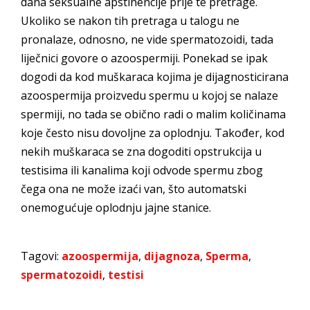
dana seksualne apstinencije prije te pretrage.
Ukoliko se nakon tih pretraga u talogu ne
pronalaze, odnosno, ne vide spermatozoidi, tada
liječnici govore o azoospermiji. Ponekad se ipak
dogodi da kod muškaraca kojima je dijagnosticirana
azoospermija proizvedu spermu u kojoj se nalaze
spermiji, no tada se obično radi o malim količinama
koje često nisu dovoljne za oplodnju. Također, kod
nekih muškaraca se zna dogoditi opstrukcija u
testisima ili kanalima koji odvode spermu zbog
čega ona ne može izaći van, što automatski
onemogućuje oplodnju jajne stanice.
Tagovi:
azoospermija
,
dijagnoza
,
Sperma
,
spermatozoidi
,
testisi