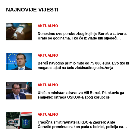
NAJNOVIJE VIJESTI
AKTUALNO
Donosimo sve poruke zbog kojih je Beroš u zatvoru.
Kralo se godinama. Tko će iz vlade biti sljedeći
uhićen?
AKTUALNO
Beroš navodno primio mito od 75 000 eura. Evo tko bi
mogao stajati na čelu zločinačkog udruženja
AKTUALNO
Uhićen ministar zdravstva Vili Beroš, Plenković ga
smijenio: Istraga USKOK-a zbog korupcije
AKTUALNO
Tragična smrt ravnatelja KBC-a Zagreb: Ante
Ćorušić preminuo nakon pada u bolnici, policija na
mjestu događaja