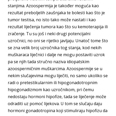
stanjima. Azoospermija je također moguća kao
rezultat preboljelih zaušnjaka te bolesti kao što je
tumor testisa, no isto tako može nastati i kao
rezultat liječenja tumora kao što su kemoterapija ili
zračenje. Tu su još i neki drugi potencijalni
uzročnici, no oni se rijetko javljaju. Unatoč tome što
se zna velik broj uzročnika tog stanja, kod nekih
muškaraca liječnici i dalje ne mogu postaviti uzrok
pa se njih tada stručno naziva idiopatskim
azoospermičnim muškarcima. Azoospermije se u
nekim slučajevima mogu liječiti, no samo ukoliko se
radi o pretestikularnim ili hipogonadotropnim
hipogonadizmom kao uzročnikom, pri čemu
nedostaju hormoni hipofize, tada se liječenje može
odraditi uz pomoć lijekova. U tom se slučaju daju
hormoni gonadotropina koji stimuliraju hipofizu da