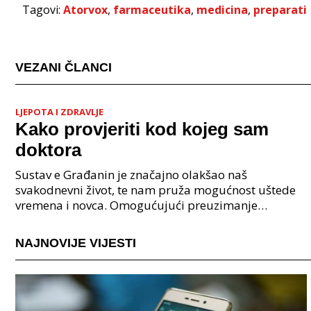
Tagovi:
Atorvox
,
farmaceutika
,
medicina
,
preparati
VEZANI ČLANCI
LJEPOTA I ZDRAVLJE
Kako provjeriti kod kojeg sam
doktora
Sustav e Građanin je značajno olakšao naš
svakodnevni život, te nam pruža mogućnost uštede
vremena i novca. Omogućujući preuzimanje
različitih potvrda, izvoda, uvjerenja i sličnih
dokumenata putem int
NAJNOVIJE VIJESTI