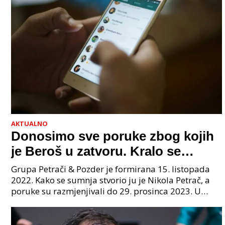
AKTUALNO
Donosimo sve poruke zbog kojih
je Beroš u zatvoru. Kralo se
godinama. Tko će iz vlade biti
Grupa Petrači & Pozder je formirana 15. listopada
sljedeći uhićen?
2022. Kako se sumnja stvorio ju je Nikola Petrač, a
poruke su razmjenjivali do 29. prosinca 2023. U
grupi je bilo 4 osobe: jedan je bio "Tata", drugi