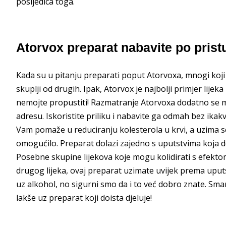
posljedica toga.
Atorvox preparat nabavite po pristu
Kada su u pitanju preparati poput Atorvoxa, mnogi koji 
skuplji od drugih. Ipak, Atorvox je najbolji primjer lijek
nemojte propustiti! Razmatranje Atorvoxa dodatno se mo
adresu. Iskoristite priliku i nabavite ga odmah bez i
Vam pomaže u reduciranju kolesterola u krvi, a uzima s
omogućilo. Preparat dolazi zajedno s uputstvima koja d
Posebne skupine lijekova koje mogu kolidirati s efekt
drugog lijeka, ovaj preparat uzimate uvijek prema uput
uz alkohol, no sigurni smo da i to već dobro znate. Smanj
lakše uz preparat koji doista djeluje!