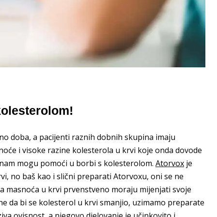
kolesterolom!
no doba, a pacijenti raznih dobnih skupina imaju
oće i visoke razine kolesterola u krvi koje onda dovode
ji nam mogu pomoći u borbi s kolesterolom.
Atorvox
je
i, no baš kao i slični preparati Atorvoxu, oni se ne
ma masnoća u krvi prvenstveno moraju mijenjati svoje
e da bi se kolesterol u krvi smanjio, uzimamo preparate
iva ovisnost, a njegovo djelovanje je učinkovito i