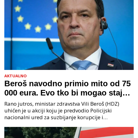
AKTUALNO
Beroš navodno primio mito od 75
000 eura. Evo tko bi mogao stajati
na čelu zločinačkog udruženja
Rano jutros, ministar zdravstva Vili Beroš (HDZ)
uhićen je u akciji koju je predvodio Policijski
nacionalni ured za suzbijanje korupcije i
organiziranog kriminaliteta (PNUSKOK). Prema
priopćenju USKOK