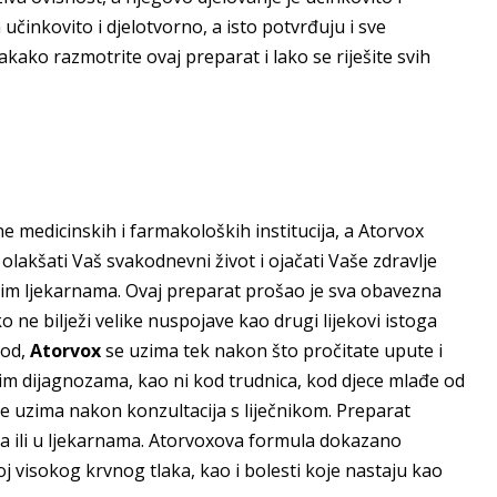
činkovito i djelotvorno, a isto potvrđuju i sve
vakako razmotrite ovaj preparat i lako se riješite svih
e medicinskih i farmakoloških institucija, a Atorvox
 olakšati Vaš svakodnevni život i ojačati Vaše zdravlje
anim ljekarnama. Ovaj preparat prošao je sva obavezna
o ne bilježi velike nuspojave kao drugi lijekovi istoga
vod,
Atorvox
se uzima tek nakon što pročitate upute i
čnim dijagnozama, kao ni kod trudnica, kod djece mlađe od
 se uzima nakon konzultacija s liječnikom. Preparat
a ili u ljekarnama. Atorvoxova formula dokazano
j visokog krvnog tlaka, kao i bolesti koje nastaju kao