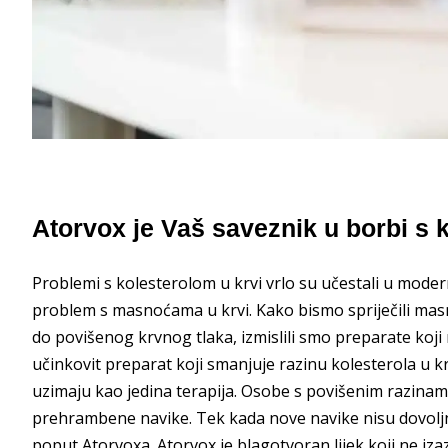
Atorvox je Vaš saveznik u borbi s 
Problemi s kolesterolom u krvi vrlo su učestali u moder
problem s masnoćama u krvi. Kako bismo spriječili masn
do povišenog krvnog tlaka, izmislili smo preparate ko
učinkovit preparat koji smanjuje razinu kolesterola u krv
uzimaju kao jedina terapija. Osobe s povišenim razina
prehrambene navike. Tek kada nove navike nisu dovoljn
poput Atorvoxa. Atorvox je blagotvoran lijek koji ne izaz