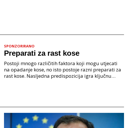
SPONZORIRANO
Preparati za rast kose
Postoji mnogo različitih faktora koji mogu utjecati
na opadanje kose, no isto postoje razni preparati za
rast kose. Nasljedna predispozicija igra ključnu
ulogu u gubitku kose kod oba spola. Hormonalne