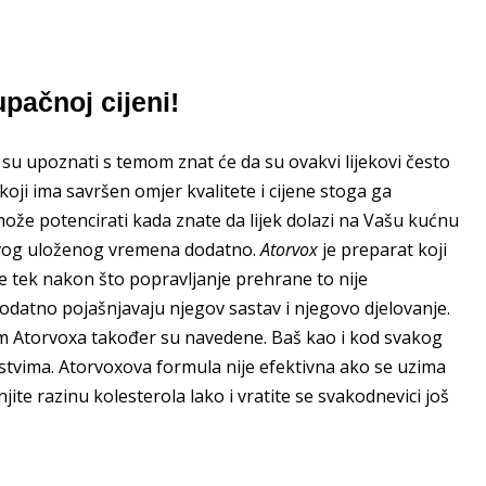
pačnoj cijeni!
su upoznati s temom znat će da su ovakvi lijekovi često
a koji ima savršen omjer kvalitete i cijene stoga ga
že potencirati kada znate da lijek dolazi na Vašu kućnu
kakvog uloženog vremena dodatno.
Atorvox
je preparat koji
e tek nakon što popravljanje prehrane to nije
odatno pojašnjavaju njegov sastav i njegovo djelovanje.
om Atorvoxa također su navedene. Baš kao i kod svakog
stvima. Atorvoxova formula nije efektivna ako se uzima
ite razinu kolesterola lako i vratite se svakodnevici još