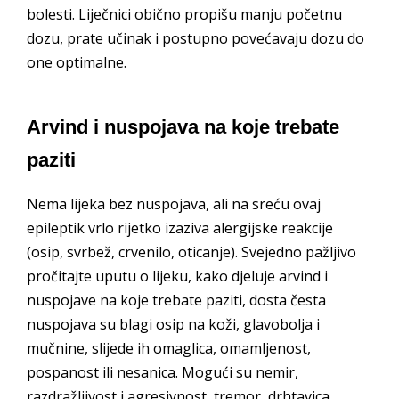
bolesti. Liječnici obično propišu manju početnu
dozu, prate učinak i postupno povećavaju dozu do
one optimalne.
Arvind i nuspojava na koje trebate
paziti
Nema lijeka bez nuspojava, ali na sreću ovaj
epileptik vrlo rijetko izaziva alergijske reakcije
(osip, svrbež, crvenilo, oticanje). Svejedno pažljivo
pročitajte uputu o lijeku, kako djeluje arvind i
nuspojave na koje trebate paziti, dosta česta
nuspojava su blagi osip na koži, glavobolja i
mučnine, slijede ih omaglica, omamljenost,
pospanost ili nesanica. Mogući su nemir,
razdražljivost i agresivnost, tremor, drhtavica,