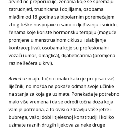
arvind ne preporučuje, ženama koje se spremaju
zatrudnjeti, trudnicama i dojiljama, osobama
mlađim od 18 godina sa bipolarnim poremećajem
zbog teške nuspojave o samoozljeđivanju i suicidu,
ženama koje koriste hormonsku terapiju (moguće
promjene u menstrualnom ciklusu i slabljenje
kontraceptiva), osobama koje su profesionalni
vozači (umor, omaglica), dijabetičarima (promjena
razine šećera u krvi).
Arvind
uzimajte točno onako kako je propisao vaš
liječnik, no možda ne pokaže odmah svoje učinke
na stanja za koja ga uzimate. Ponekada je potrebno
malo više vremena i da se odredi točna doza koja
vam je potrebna, a to ovisi o zdravlju vaše jetre i
bubrega, vašoj dobi i tjelesnoj konstituciji i koliko
uzimate raznih drugih lijekova za neke druge