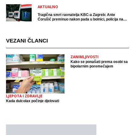
AKTUALNO
Tragična smrt ravnatelja KBC-a Zagreb: Ante
Ćorušić preminuo nakon pada u bolnici, policija na
mjestu događaja
VEZANI ČLANCI
ZANIMLJIVOSTI
Kako se ponašati prema osobi sa
bipolarnim poremećajem
LJEPOTA I ZDRAVLJE
Kada dulcolax počinje djelovati