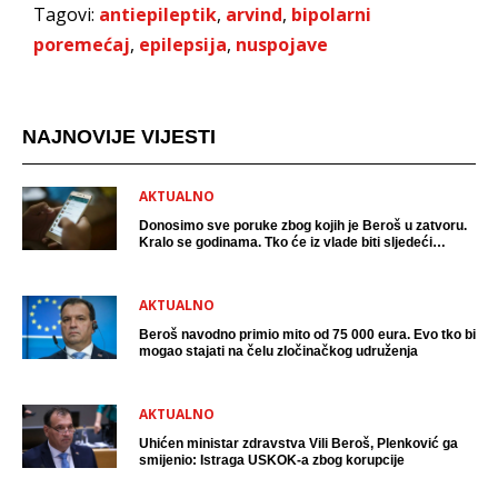
Tagovi:
antiepileptik
,
arvind
,
bipolarni
poremećaj
,
epilepsija
,
nuspojave
NAJNOVIJE VIJESTI
AKTUALNO
Donosimo sve poruke zbog kojih je Beroš u zatvoru.
Kralo se godinama. Tko će iz vlade biti sljedeći
uhićen?
AKTUALNO
Beroš navodno primio mito od 75 000 eura. Evo tko bi
mogao stajati na čelu zločinačkog udruženja
AKTUALNO
Uhićen ministar zdravstva Vili Beroš, Plenković ga
smijenio: Istraga USKOK-a zbog korupcije