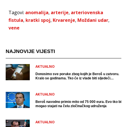
Tagovi:
anomalija
,
arterije
,
arteriovenska
fistula
,
kratki spoj
,
Krvarenje
,
Moždani udar
,
vene
NAJNOVIJE VIJESTI
AKTUALNO
Donosimo sve poruke zbog kojih je Beroš u zatvoru.
Kralo se godinama. Tko će iz vlade biti sljedeći
uhićen?
AKTUALNO
Beroš navodno primio mito od 75 000 eura. Evo tko bi
mogao stajati na čelu zločinačkog udruženja
AKTUALNO