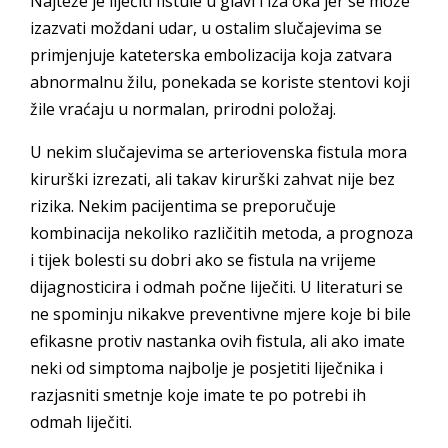
Najteže je liječiti fistule u glavi i iza oka jer se može
izazvati moždani udar, u ostalim slučajevima se
primjenjuje kateterska embolizacija koja zatvara
abnormalnu žilu, ponekada se koriste stentovi koji
žile vraćaju u normalan, prirodni položaj.
U nekim slučajevima se arteriovenska fistula mora
kirurški izrezati, ali takav kirurški zahvat nije bez
rizika. Nekim pacijentima se preporučuje
kombinacija nekoliko različitih metoda, a prognoza
i tijek bolesti su dobri ako se fistula na vrijeme
dijagnosticira i odmah počne liječiti. U literaturi se
ne spominju nikakve preventivne mjere koje bi bile
efikasne protiv nastanka ovih fistula, ali ako imate
neki od simptoma najbolje je posjetiti liječnika i
razjasniti smetnje koje imate te po potrebi ih
odmah liječiti.