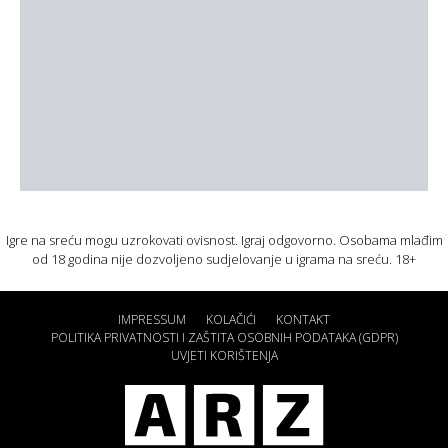
Igre na sreću mogu uzrokovati ovisnost. Igraj odgovorno. Osobama mlađim
od 18 godina nije dozvoljeno sudjelovanje u igrama na sreću. 18+
IMPRESSUM
KOLAČIĆI
KONTAKT
POLITIKA PRIVATNOSTI I ZAŠTITA OSOBNIH PODATAKA (GDPR)
UVJETI KORIŠTENJA