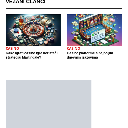
VEZANI ČLANCI
CASINO
CASINO
Kako igrati casino igre koristeći
Casino platforme s najboljim
strategiju Martingale?
dnevnim izazovima