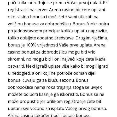
početnike određuju se prema Vašoj prvoj uplati. Pri
registraciji na server Arena casino bit ćete upitani
oko casino bonusa i moći ćete sami utjecati na
veličinu bonusa za dobrodošlicu. Bonus funkcionira
po jednostavnom principu: koliku uplatu napravite,
toliko dobijete dodatno sredstava. Drugim riječima,
bonus je 100% vrijednosti Vaše prve uplate.
Arena
casino bonusi
za dobrodošlicu mogu biti vrlo
skromni, no mogu biti i oni najveći koje ćete ikada
ostvariti. Neki igrači uplate više kako bi mogli igrati
u nedogled, a oni koji ne potroše odmah cijeli
bonus, čuvaju ga za iduću sezonu. Bonus
dobrodošlice nema roka trajanja stoga se uvijek
možete odlučiti kasnije ga iskoristiti. Bonus se ne
može propustiti jer prilikom registracije ćete biti
upitani sve vezano za isplatu Vašeg prvog bonusa.
Arena casino također nudi i ostale bonuse.