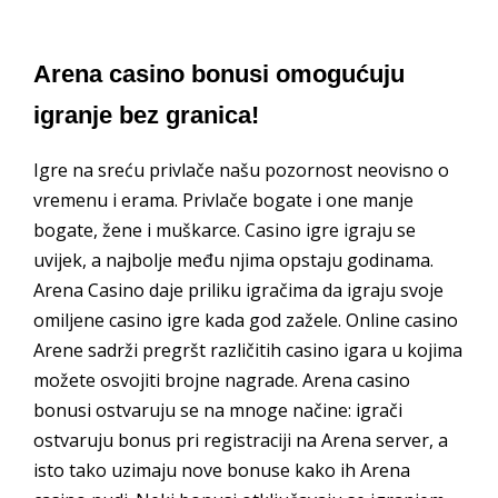
Arena casino bonusi omogućuju
igranje bez granica!
Igre na sreću privlače našu pozornost neovisno o
vremenu i erama. Privlače bogate i one manje
bogate, žene i muškarce. Casino igre igraju se
uvijek, a najbolje među njima opstaju godinama.
Arena Casino daje priliku igračima da igraju svoje
omiljene casino igre kada god zažele. Online casino
Arene sadrži pregršt različitih casino igara u kojima
možete osvojiti brojne nagrade. Arena casino
bonusi ostvaruju se na mnoge načine: igrači
ostvaruju bonus pri registraciji na Arena server, a
isto tako uzimaju nove bonuse kako ih Arena