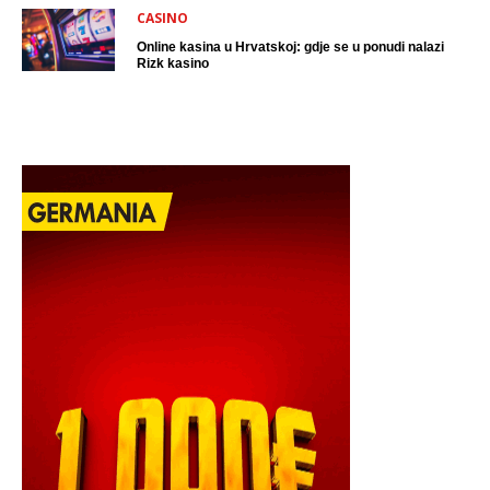
CASINO
Online kasina u Hrvatskoj: gdje se u ponudi nalazi
Rizk kasino