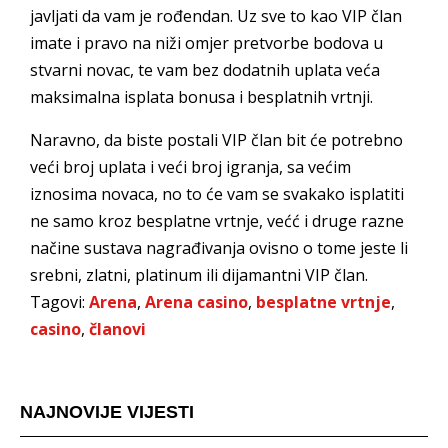
javljati da vam je rođendan. Uz sve to kao VIP član
imate i pravo na niži omjer pretvorbe bodova u
stvarni novac, te vam bez dodatnih uplata veća
maksimalna isplata bonusa i besplatnih vrtnji.
Naravno, da biste postali VIP član bit će potrebno
veći broj uplata i veći broj igranja, sa većim
iznosima novaca, no to će vam se svakako isplatiti
ne samo kroz besplatne vrtnje, većć i druge razne
načine sustava nagrađivanja ovisno o tome jeste li
srebni, zlatni, platinum ili dijamantni VIP član.
Tagovi:
Arena
,
Arena casino
,
besplatne vrtnje
,
casino
,
članovi
NAJNOVIJE VIJESTI