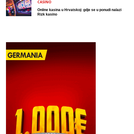
CASINO
Online kasina u Hrvatskoj: gdje se u ponudi nalazi
Rizk kasino