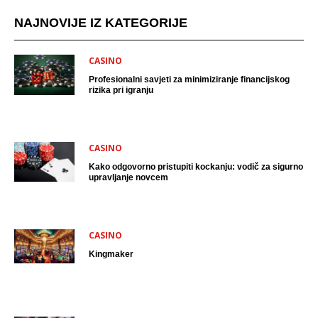
NAJNOVIJE IZ KATEGORIJE
CASINO
Profesionalni savjeti za minimiziranje financijskog
rizika pri igranju
CASINO
Kako odgovorno pristupiti kockanju: vodič za sigurno
upravljanje novcem
CASINO
Kingmaker