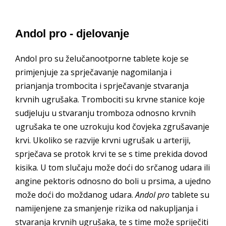
Andol pro - djelovanje
Andol pro su želučanootporne tablete koje se
primjenjuje za sprječavanje nagomilanja i
prianjanja trombocita i sprječavanje stvaranja
krvnih ugrušaka. Trombociti su krvne stanice koje
sudjeluju u stvaranju tromboza odnosno krvnih
ugrušaka te one uzrokuju kod čovjeka zgrušavanje
krvi. Ukoliko se razvije krvni ugrušak u arteriji,
sprječava se protok krvi te se s time prekida dovod
kisika. U tom slučaju može doći do srčanog udara ili
angine pektoris odnosno do boli u prsima, a ujedno
može doći do moždanog udara.
Andol pro
tablete su
namijenjene za smanjenje rizika od nakupljanja i
stvaranja krvnih ugrušaka, te s time može spriječiti