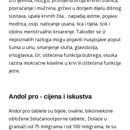
u crijevima, mozgu, promjena broja krvnih stanica,
povraćanje i mučnina, grčevi u donjem dijelu dišnog
sustava, upala krvnih žila, . napadaj astme, pojava
modrica, osip, naticanje usana, lica i tijela, šok i
obilno menstrualno krvarenje. Također se iz
nepoznatih razloga mogu pojaviti nuspojave poput
šuma u uhu, smanjenje sluha, glavobolja,
vrtoglavica, čir, oštećena funkcija bubrega, visoka
razina mokraćne kiseline u krvi ili oštećena funkcija
jetre.
Andol pro - cijena i iskustva
Andol pro tablete su bijele, ovalne, bikonveksne
obložene želučanootporne tablete., Dolaze u
gramaži od 75 miligrama i od 100 miligrama, te su