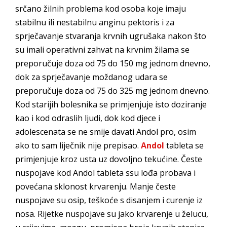
srčano žilnih problema kod osoba koje imaju
stabilnu ili nestabilnu anginu pektoris i za
sprječavanje stvaranja krvnih ugrušaka nakon što
su imali operativni zahvat na krvnim žilama se
preporučuje doza od 75 do 150 mg jednom dnevno,
dok za sprječavanje moždanog udara se
preporučuje doza od 75 do 325 mg jednom dnevno.
Kod starijih bolesnika se primjenjuje isto doziranje
kao i kod odraslih ljudi, dok kod djece i
adolescenata se ne smije davati Andol pro, osim
ako to sam liječnik nije prepisao.
Andol
tableta se
primjenjuje kroz usta uz dovoljno tekućine. Česte
nuspojave kod Andol tableta ssu lođa probava i
povećana sklonost krvarenju. Manje česte
nuspojave su osip, teškoće s disanjem i curenje iz
nosa. Rijetke nuspojave su jako krvarenje u želucu,