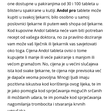
one dostupne u pakiranjima od 30 i 100 tableta u
blisteru spakirane u kutiji.
Andol pro
tablete može
kupiti u svakoj ljekarni, bilo osobno u samoj
poslovnici ljekarne ili putem web shopa od ljekarne.
Kod kupovine Andol tableta neće vam biti potreban
recept od vašega doktora, no za pravilno doziranje
vam može vaš liječnik ili ljekarnik vas savjetovati
oko toga. Cijena Andol tableta ovisi o tome
kupujete li manje ili veće pakiranje s manjom ili
većom gramažom. No, cijena je u većini slučajeva
ista kod svake ljekarne, te cijena nije previsoka već
je dapače veoma povoljna. Mnogi ljudi imaju
pozitivna iskustva kod korištenja ovog lijeka, te im
je jako pomogla kod sprječavanja mogućih srčanih
ili moždanih udara, te im pomaže kod sprječavanja
nagomilanja trombocita i stvaranja krvnih
ugrušaka.