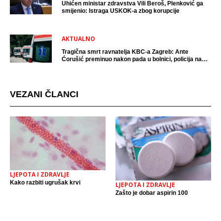
Uhićen ministar zdravstva Vili Beroš, Plenković ga
smijenio: Istraga USKOK-a zbog korupcije
AKTUALNO
Tragična smrt ravnatelja KBC-a Zagreb: Ante
Ćorušić preminuo nakon pada u bolnici, policija na
mjestu događaja
VEZANI ČLANCI
LJEPOTA I ZDRAVLJE
Kako razbiti ugrušak krvi
LJEPOTA I ZDRAVLJE
Zašto je dobar aspirin 100