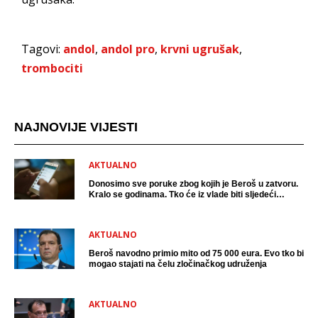
Tagovi:
andol
,
andol pro
,
krvni ugrušak
,
trombociti
NAJNOVIJE VIJESTI
AKTUALNO
Donosimo sve poruke zbog kojih je Beroš u zatvoru.
Kralo se godinama. Tko će iz vlade biti sljedeći
uhićen?
AKTUALNO
Beroš navodno primio mito od 75 000 eura. Evo tko bi
mogao stajati na čelu zločinačkog udruženja
AKTUALNO